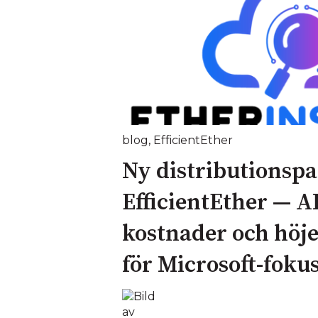
blog
,
EfficientEther
Ny distributionspa
EfficientEther — A
kostnader och höje
för Microsoft‑foku