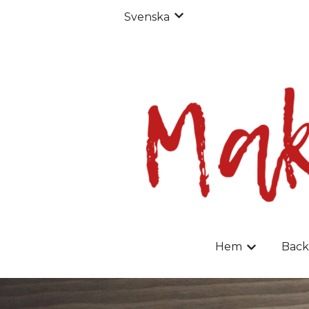
Svenska
Visa undermenyer för öv
Hem
Bac
Visa under