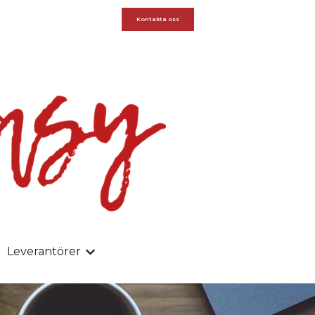
Kontakta oss
Leverantörer
rn Arbetsplats
undermeny för Microsoft 365
Visa undermeny för Leverantörer