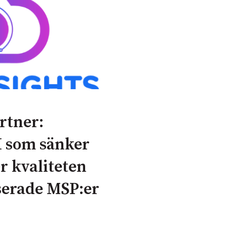
rtner:
I som sänker
r kvaliteten
serade MSP:er