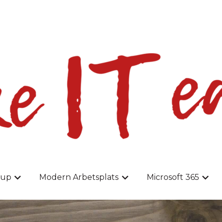
ersättningar
kup
Modern Arbetsplats
Microsoft 365
meny för Hem
Visa undermeny för Backup
Visa undermeny för Mode
Visa 